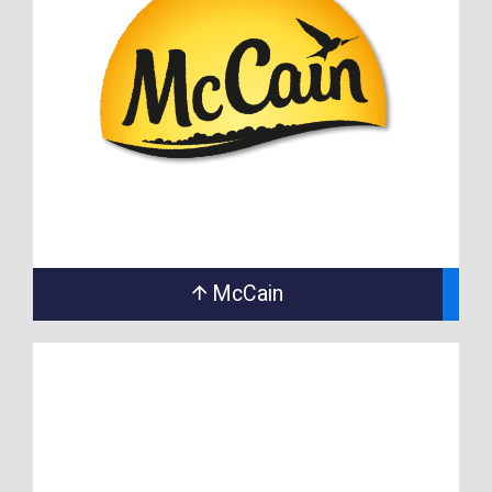
McCain